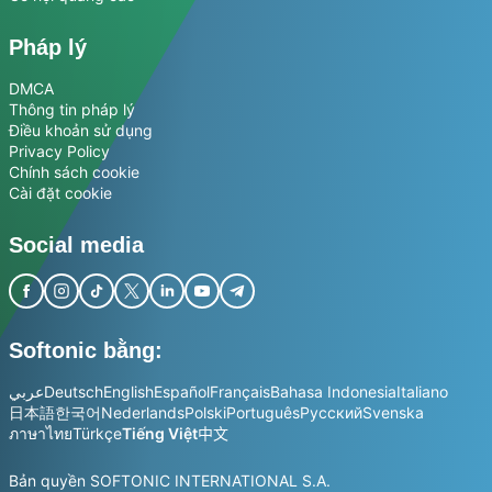
Pháp lý
DMCA
Thông tin pháp lý
Điều khoản sử dụng
Privacy Policy
Chính sách cookie
Cài đặt cookie
Social media
Softonic bằng:
عربي
Deutsch
English
Español
Français
Bahasa Indonesia
Italiano
日本語
한국어
Nederlands
Polski
Português
Русский
Svenska
ภาษาไทย
Türkçe
Tiếng Việt
中文
Bản quyền SOFTONIC INTERNATIONAL S.A.