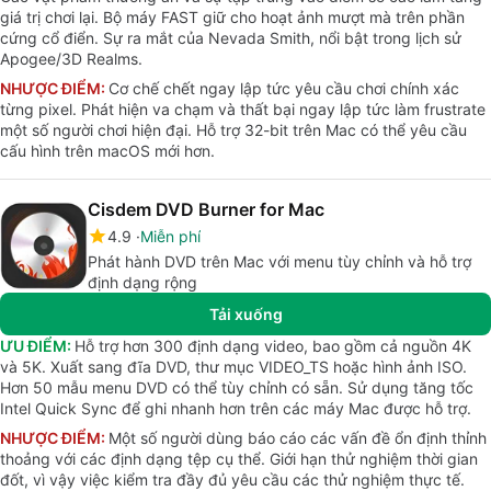
giá trị chơi lại. Bộ máy FAST giữ cho hoạt ảnh mượt mà trên phần
cứng cổ điển. Sự ra mắt của Nevada Smith, nổi bật trong lịch sử
Apogee/3D Realms.
NHƯỢC ĐIỂM:
Cơ chế chết ngay lập tức yêu cầu chơi chính xác
từng pixel. Phát hiện va chạm và thất bại ngay lập tức làm frustrate
một số người chơi hiện đại. Hỗ trợ 32-bit trên Mac có thể yêu cầu
cấu hình trên macOS mới hơn.
Cisdem DVD Burner for Mac
4.9
Miễn phí
Phát hành DVD trên Mac với menu tùy chỉnh và hỗ trợ
định dạng rộng
Tải xuống
ƯU ĐIỂM:
Hỗ trợ hơn 300 định dạng video, bao gồm cả nguồn 4K
và 5K. Xuất sang đĩa DVD, thư mục VIDEO_TS hoặc hình ảnh ISO.
Hơn 50 mẫu menu DVD có thể tùy chỉnh có sẵn. Sử dụng tăng tốc
Intel Quick Sync để ghi nhanh hơn trên các máy Mac được hỗ trợ.
NHƯỢC ĐIỂM:
Một số người dùng báo cáo các vấn đề ổn định thỉnh
thoảng với các định dạng tệp cụ thể. Giới hạn thử nghiệm thời gian
đốt, vì vậy việc kiểm tra đầy đủ yêu cầu các thử nghiệm thực tế.