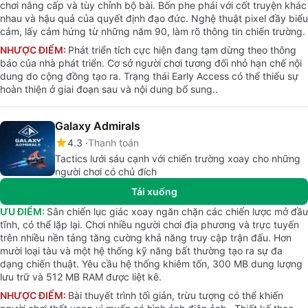
chơi nâng cấp và tùy chỉnh bộ bài. Bốn phe phái với cốt truyện khác
nhau và hậu quả của quyết định đạo đức. Nghệ thuật pixel đầy biểu
cảm, lấy cảm hứng từ những năm 90, làm rõ thông tin chiến trường.
NHƯỢC ĐIỂM:
Phát triển tích cực hiện đang tạm dừng theo thông
báo của nhà phát triển. Cơ sở người chơi tương đối nhỏ hạn chế nội
dung do cộng đồng tạo ra. Trạng thái Early Access có thể thiếu sự
hoàn thiện ở giai đoạn sau và nội dung bổ sung..
Galaxy Admirals
4.3
Thanh toán
Tactics lưới sáu cạnh với chiến trường xoay cho những
người chơi có chủ đích
Tải xuống
ƯU ĐIỂM:
Sân chiến lục giác xoay ngăn chặn các chiến lược mở đầu
tĩnh, có thể lặp lại. Chơi nhiều người chơi địa phương và trực tuyến
trên nhiều nền tảng tăng cường khả năng truy cập trận đấu. Hơn
mười loại tàu và một hệ thống kỹ năng bất thường tạo ra sự đa
dạng chiến thuật. Yêu cầu hệ thống khiêm tốn, 300 MB dung lượng
lưu trữ và 512 MB RAM được liệt kê.
NHƯỢC ĐIỂM:
Bài thuyết trình tối giản, trừu tượng có thể khiến