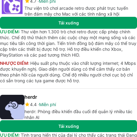
4.7
Miễn phí
Thư viện trò chơi arcade retro được phát trực tuyến
trên đám mây cho Mac với các tính năng xã hội
Tải xuống
ƯU ĐIỂM:
Thư viện hơn 1.300 trò chơi retro được cấp phép chính
thức. Chế độ thử thách thêm các cuộc chạy một mạng sống và các
mục tiêu tấn công thời gian. Tiến trình đồng bộ đám mây có thể truy
cập trên các thiết bị được hỗ trợ. Hỗ trợ điều khiển cho Xbox,
PlayStation và các pad tương thích HID.
NHƯỢC ĐIỂM:
Hiệu suất phụ thuộc vào chất lượng internet; 4 Mbps
được khuyến nghị. Giao diện người dùng có thể cảm thấy cơ bản
theo phản hồi của người dùng. Chế độ nhiều người chơi cục bộ chỉ
có sẵn trong các tựa game được hỗ trợ.
herdr
4.4
Miễn phí
herdr: Phòng điều khiển đầu cuối để quản lý nhiều tác
nhân AI
Tải xuống
ƯU ĐIỂM:
Tình trạng hiển thị của đại lý cho thấy các trạng thái Đang