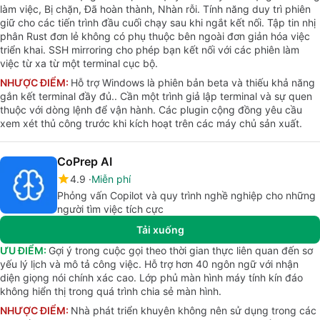
làm việc, Bị chặn, Đã hoàn thành, Nhàn rỗi. Tính năng duy trì phiên
giữ cho các tiến trình đầu cuối chạy sau khi ngắt kết nối. Tập tin nhị
phân Rust đơn lẻ không có phụ thuộc bên ngoài đơn giản hóa việc
triển khai. SSH mirroring cho phép bạn kết nối với các phiên làm
việc từ xa từ một terminal cục bộ.
NHƯỢC ĐIỂM:
Hỗ trợ Windows là phiên bản beta và thiếu khả năng
gắn kết terminal đầy đủ.. Cần một trình giả lập terminal và sự quen
thuộc với dòng lệnh để vận hành. Các plugin cộng đồng yêu cầu
xem xét thủ công trước khi kích hoạt trên các máy chủ sản xuất.
CoPrep AI
4.9
Miễn phí
Phỏng vấn Copilot và quy trình nghề nghiệp cho những
người tìm việc tích cực
Tải xuống
ƯU ĐIỂM:
Gợi ý trong cuộc gọi theo thời gian thực liên quan đến sơ
yếu lý lịch và mô tả công việc. Hỗ trợ hơn 40 ngôn ngữ với nhận
diện giọng nói chính xác cao. Lớp phủ màn hình máy tính kín đáo
không hiển thị trong quá trình chia sẻ màn hình.
NHƯỢC ĐIỂM:
Nhà phát triển khuyên không nên sử dụng trong các