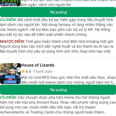
ảnh ngắn, dành cho người lớn
Tải xuống
ƯU ĐIỂM:
Bối cảnh khởi đầu bộ lạc hiếm gặp trong tiểu thuyết hình
ảnh dành cho người lớn. Nội dung fantasy rõ ràng nhắm thẳng vào
các fetish ngách. Hỗ trợ Mac bao gồm các bộ xử lý M1. Hệ thống
lưu bất kỳ lúc nào để kiểm soát phiên nhanh chóng.
NHƯỢC ĐIỂM:
Thời gian hoàn thành chơi điển hình khoảng một giờ.
Người dùng báo cáo trích dẫn nghệ thuật và âm thanh do AI tạo ra.
Bài thuyết trình chủ yếu sử dụng hình ảnh tĩnh, hoạt hình hạn chế.
House of Lizards
4.4
Thanh toán
Một trò chơi RPG theo góc nhìn thứ nhất siêu thực, được
điều khiển bởi meme dành cho những người hâm mộ hài
kịch cult
Tải xuống
ƯU ĐIỂM:
Câu chuyện được pha trộn meme thu hút những người
hâm mộ văn hóa phụ Ancient Russ. Nhạc nền phonk năng lượng cao
bổ sung cho các chuỗi chiến đấu hỗn loạn. Hỗ trợ Steam
Achievements và Trading Cards cho những người hoàn thành..