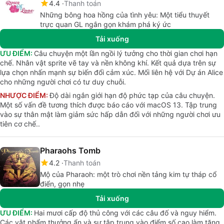
4.4
Thanh toán
Những bông hoa hồng của tình yêu: Một tiểu thuyết
trực quan GL ngắn gọn khám phá ký ức
Tải xuống
ƯU ĐIỂM:
Câu chuyện một lần ngồi lý tưởng cho thời gian chơi hạn
chế. Nhân vật sprite vẽ tay và nền không khí. Kết quả dựa trên sự
lựa chọn nhấn mạnh sự biến đổi cảm xúc. Mối liên hệ với Dự án Alice
cho những người chơi có tư duy chuỗi.
NHƯỢC ĐIỂM:
Độ dài ngắn giới hạn độ phức tạp của câu chuyện.
Một số vấn đề tương thích được báo cáo với macOS 13. Tập trung
vào sự thân mật làm giảm sức hấp dẫn đối với những người chơi ưu
tiên cơ chế..
Pharaohs Tomb
4.2
Thanh toán
Mộ của Pharaoh: một trò chơi nền tảng kim tự tháp cổ
điển, gọn nhẹ
Tải xuống
ƯU ĐIỂM:
Hai mươi cấp độ thủ công với các câu đố và nguy hiểm.
Các vật phẩm thưởng ẩn và sự tập trung vào điểm số cao làm tăng