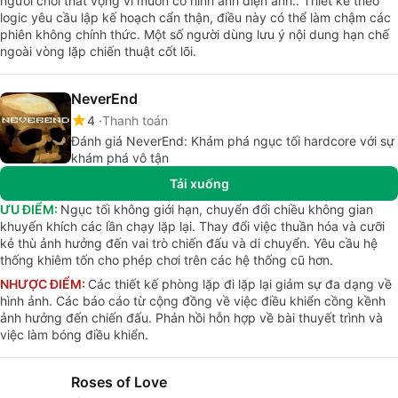
người chơi thất vọng vì muốn có hình ảnh điện ảnh.. Thiết kế theo
logic yêu cầu lập kế hoạch cẩn thận, điều này có thể làm chậm các
phiên không chính thức. Một số người dùng lưu ý nội dung hạn chế
ngoài vòng lặp chiến thuật cốt lõi.
NeverEnd
4
Thanh toán
Đánh giá NeverEnd: Khám phá ngục tối hardcore với sự
khám phá vô tận
Tải xuống
ƯU ĐIỂM:
Ngục tối không giới hạn, chuyển đổi chiều không gian
khuyến khích các lần chạy lặp lại. Thay đổi việc thuần hóa và cưỡi
kẻ thù ảnh hưởng đến vai trò chiến đấu và di chuyển. Yêu cầu hệ
thống khiêm tốn cho phép chơi trên các hệ thống cũ hơn.
NHƯỢC ĐIỂM:
Các thiết kế phòng lặp đi lặp lại giảm sự đa dạng về
hình ảnh. Các báo cáo từ cộng đồng về việc điều khiển cồng kềnh
ảnh hưởng đến chiến đấu. Phản hồi hỗn hợp về bài thuyết trình và
việc làm bóng điều khiển.
Roses of Love