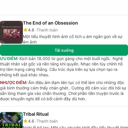
The End of an Obsession
4.6
Thanh toán
Một tiểu thuyết hình ảnh cổ tích u ám ngắn gọn về sự
ám ảnh
Tải xuống
ƯU ĐIỂM:
Kịch bản 18.000 từ gọn gàng cho một buổi ngồi.. Nghệ
thuật nhân vật gốc và nền tảng khí quyển. Nhạc nền tùy chỉnh hỗ
trợ tâm trạng căng thẳng. Cấu trúc dựa trên sự lựa chọn tạo ra
những kết quả khác nhau.
NHƯỢC ĐIỂM:
Âm điệu ảm đạm liên tục có thể làm cho những độc
giả bình thường cảm thấy chán ghét.. Cường độ cảm xúc đòi hỏi sự
sẵn lòng tham gia vào chấn thương. Chơi phần tiền truyện trước là
được khuyến nghị để có bối cảnh đầy đủ hơn.
Tribal Ritual
4.6
Thanh toán
Nghi lễ bộ lạc: Một câu chuyện khởi đầu tiểu thuyết hình