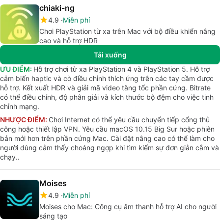
chiaki-ng
4.9
Miễn phí
Chơi PlayStation từ xa trên Mac với bộ điều khiển nâng
cao và hỗ trợ HDR
Tải xuống
ƯU ĐIỂM:
Hỗ trợ chơi từ xa PlayStation 4 và PlayStation 5. Hỗ trợ
cảm biến haptic và cò điều chỉnh thích ứng trên các tay cầm được
hỗ trợ. Kết xuất HDR và giải mã video tăng tốc phần cứng. Bitrate
có thể điều chỉnh, độ phân giải và kích thước bộ đệm cho việc tinh
chỉnh mạng.
NHƯỢC ĐIỂM:
Chơi Internet có thể yêu cầu chuyển tiếp cổng thủ
công hoặc thiết lập VPN. Yêu cầu macOS 10.15 Big Sur hoặc phiên
bản mới hơn trên phần cứng Mac. Cài đặt nâng cao có thể làm cho
người dùng cảm thấy choáng ngợp khi tìm kiếm sự đơn giản cắm và
chạy..
Moises
4.9
Miễn phí
Moises cho Mac: Công cụ âm thanh hỗ trợ AI cho người
sáng tạo