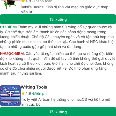
4.8
Thanh toán
Baldi's Basics: Kinh dị linh vật mặc đồ giáo dục thập
niên 90
Tải xuống
ƯU ĐIỂM:
Thẩm mỹ lo-fi những năm 90 củng cố sự quen thuộc kỳ
lạ. Cơ chế dựa trên âm thanh khiến các hành động mang trọng
lượng chiến thuật. Chế độ Câu chuyện ngắn và Vô tận phù hợp cho
những phiên chơi nhanh, có thể chơi lại.. Các hành vi NPC khác biệt
tạo ra những cuộc gặp gỡ phát sinh và đa dạng..
NHƯỢC ĐIỂM:
Các yếu tố ngẫu nhiên có thể tạo ra những đột biến
độ khó không nhất quán. Vấn đề sổ tay cố tình không thể giải quyết
kích hoạt sự cố theo kịch bản. Giới hạn cho chế độ chơi đơn; không
có chế độ chơi nhiều người được liệt kê. Độ khó phản ứng tăng
mạnh sau những sai lầm.
Writing Tools
4.9
Miễn phí
Trợ lý viết AI toàn hệ thống cho macOS với hỗ trợ mô
hình cục bộ
Tải xuống