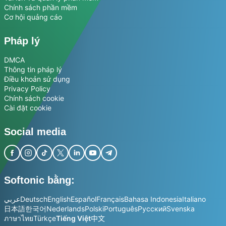
Chính sách phần mềm
Cơ hội quảng cáo
Pháp lý
DMCA
Thông tin pháp lý
Điều khoản sử dụng
Privacy Policy
Chính sách cookie
Cài đặt cookie
Social media
Softonic bằng:
عربي
Deutsch
English
Español
Français
Bahasa Indonesia
Italiano
日本語
한국어
Nederlands
Polski
Português
Русский
Svenska
ภาษาไทย
Türkçe
Tiếng Việt
中文