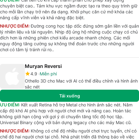
chuyên biệt cao.. Tám khu vực ngầm được tạo ra theo quy trình giữ
cho mỗi lần chạy trở nên đa dạng. Khôi phục căn cứ mở khóa các
nâng cấp vĩnh viễn và khả năng đặc biệt.
NHƯỢC ĐIỂM:
Đường cong học tập dốc đứng sớm gắn liền với quản
lý nhiên liệu và tài nguyên. Nhịp độ ủng hộ những cuộc chạy có chủ
đích hơn là những phiên chơi kiểu arcade nhanh chóng. Các mối
nguy động tăng cường sự không thể đoán trước cho những người
chơi có tâm lý tránh rủi ro..
Muryan Reversi
4.9
Miễn phí
Othello 3D cho Mac với AI có thể điều chỉnh và hình ảnh
sắc nét
Tải xuống
ƯU ĐIỂM:
Kết xuất Retina hỗ trợ Metal cho hình ảnh sắc nét. Năm
cấp độ khó AI phù hợp với người chơi mới và nâng cao. Hoàn tác
không giới hạn cộng với gợi ý di chuyển tăng tốc độ học tập.
Universal Binary cộng với bản dựng legacy cho các máy Mac cũ.
NHƯỢC ĐIỂM:
Không có chế độ nhiều người chơi trực tuyến, chỉ có
chế độ hai người chơi tại chỗ. Nhà phát triển đã thông báo về việc