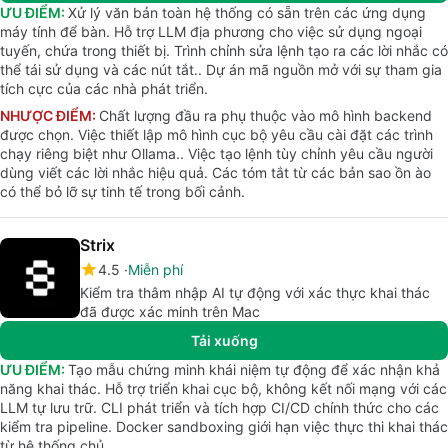
ƯU ĐIỂM:
Xử lý văn bản toàn hệ thống có sẵn trên các ứng dụng
máy tính để bàn. Hỗ trợ LLM địa phương cho việc sử dụng ngoại
tuyến, chứa trong thiết bị. Trình chỉnh sửa lệnh tạo ra các lời nhắc có
thể tái sử dụng và các nút tắt.. Dự án mã nguồn mở với sự tham gia
tích cực của các nhà phát triển.
NHƯỢC ĐIỂM:
Chất lượng đầu ra phụ thuộc vào mô hình backend
được chọn. Việc thiết lập mô hình cục bộ yêu cầu cài đặt các trình
chạy riêng biệt như Ollama.. Việc tạo lệnh tùy chỉnh yêu cầu người
dùng viết các lời nhắc hiệu quả. Các tóm tắt từ các bản sao ồn ào
có thể bỏ lỡ sự tinh tế trong bối cảnh.
Strix
4.5
Miễn phí
Kiểm tra thâm nhập AI tự động với xác thực khai thác
đã được xác minh trên Mac
Tải xuống
ƯU ĐIỂM:
Tạo mẫu chứng minh khái niệm tự động để xác nhận khả
năng khai thác. Hỗ trợ triển khai cục bộ, không kết nối mạng với các
LLM tự lưu trữ. CLI phát triển và tích hợp CI/CD chính thức cho các
kiểm tra pipeline. Docker sandboxing giới hạn việc thực thi khai thác
từ hệ thống chủ..