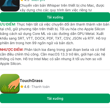
Chuyển văn bản Whisper trên thiết bị cho Mac, được
xây dựng cho các quy trình làm việc riêng tư
Tải xuống
ƯU ĐIỂM:
Thực hiện tất cả việc chuyển đổi âm thanh thành văn bản
tại chỗ, giữ phương tiện trên thiết bị. Tối ưu hóa cho Apple Silicon
bằng cách sử dụng Core ML và các đường dẫn GPU Metal. Xuất
khẩu sang SRT, VTT, DOCX, PDF, TXT, CSV, JSON và RTF. Hỗ trợ
phiên âm trong hơn 99 ngôn ngữ và bản dịch.
NHƯỢC ĐIỂM:
Phân tách loa đang trong giai đoạn beta và có thể
cần điều chỉnh thủ công. Cần macOS 13.3 trở lên, giới hạn các hệ
thống cũ hơn. Hỗ trợ Intel Mac có sẵn nhưng ít tối ưu hơn so với
Apple Silicon.
TouchGrass
4.6
Thanh toán
Tải xuống