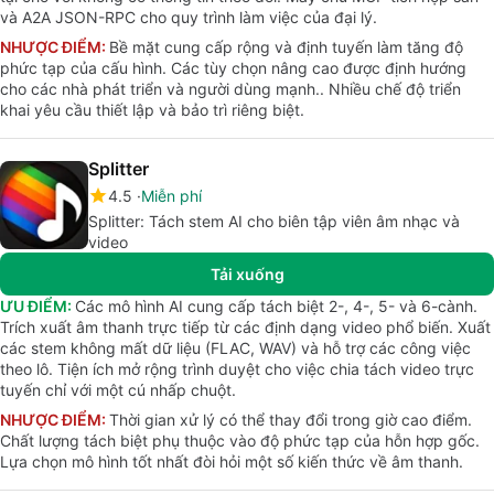
và A2A JSON-RPC cho quy trình làm việc của đại lý.
NHƯỢC ĐIỂM:
Bề mặt cung cấp rộng và định tuyến làm tăng độ
phức tạp của cấu hình. Các tùy chọn nâng cao được định hướng
cho các nhà phát triển và người dùng mạnh.. Nhiều chế độ triển
khai yêu cầu thiết lập và bảo trì riêng biệt.
Splitter
4.5
Miễn phí
Splitter: Tách stem AI cho biên tập viên âm nhạc và
video
Tải xuống
ƯU ĐIỂM:
Các mô hình AI cung cấp tách biệt 2-, 4-, 5- và 6-cành.
Trích xuất âm thanh trực tiếp từ các định dạng video phổ biến. Xuất
các stem không mất dữ liệu (FLAC, WAV) và hỗ trợ các công việc
theo lô. Tiện ích mở rộng trình duyệt cho việc chia tách video trực
tuyến chỉ với một cú nhấp chuột.
NHƯỢC ĐIỂM:
Thời gian xử lý có thể thay đổi trong giờ cao điểm.
Chất lượng tách biệt phụ thuộc vào độ phức tạp của hỗn hợp gốc.
Lựa chọn mô hình tốt nhất đòi hỏi một số kiến thức về âm thanh.