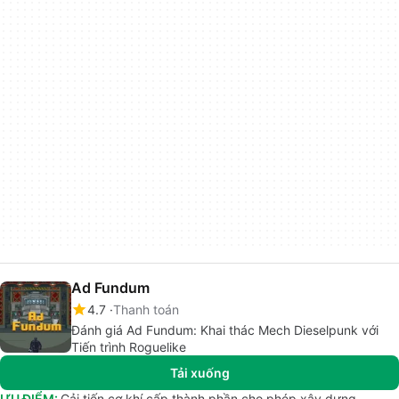
Ad Fundum
4.7
Thanh toán
Đánh giá Ad Fundum: Khai thác Mech Dieselpunk với
Tiến trình Roguelike
Tải xuống
ƯU ĐIỂM:
Cải tiến cơ khí cấp thành phần cho phép xây dựng