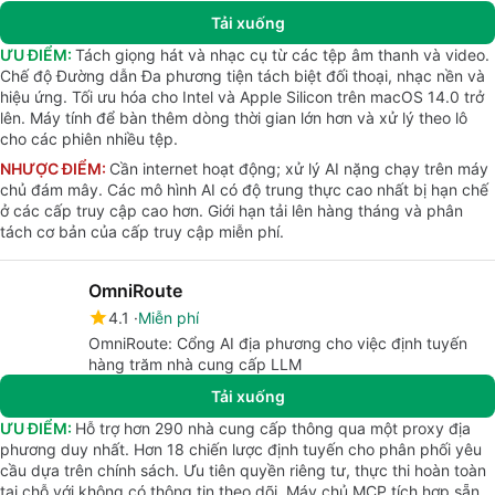
Tải xuống
ƯU ĐIỂM:
Tách giọng hát và nhạc cụ từ các tệp âm thanh và video.
Chế độ Đường dẫn Đa phương tiện tách biệt đối thoại, nhạc nền và
hiệu ứng. Tối ưu hóa cho Intel và Apple Silicon trên macOS 14.0 trở
lên. Máy tính để bàn thêm dòng thời gian lớn hơn và xử lý theo lô
cho các phiên nhiều tệp.
NHƯỢC ĐIỂM:
Cần internet hoạt động; xử lý AI nặng chạy trên máy
chủ đám mây. Các mô hình AI có độ trung thực cao nhất bị hạn chế
ở các cấp truy cập cao hơn. Giới hạn tải lên hàng tháng và phân
tách cơ bản của cấp truy cập miễn phí.
OmniRoute
4.1
Miễn phí
OmniRoute: Cổng AI địa phương cho việc định tuyến
hàng trăm nhà cung cấp LLM
Tải xuống
ƯU ĐIỂM:
Hỗ trợ hơn 290 nhà cung cấp thông qua một proxy địa
phương duy nhất. Hơn 18 chiến lược định tuyến cho phân phối yêu
cầu dựa trên chính sách. Ưu tiên quyền riêng tư, thực thi hoàn toàn
tại chỗ với không có thông tin theo dõi. Máy chủ MCP tích hợp sẵn