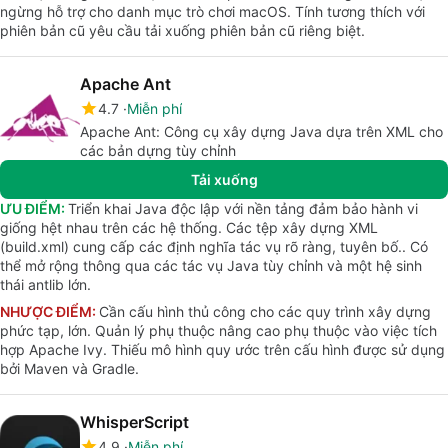
ngừng hỗ trợ cho danh mục trò chơi macOS. Tính tương thích với
phiên bản cũ yêu cầu tải xuống phiên bản cũ riêng biệt.
Apache Ant
4.7
Miễn phí
Apache Ant: Công cụ xây dựng Java dựa trên XML cho
các bản dựng tùy chỉnh
Tải xuống
ƯU ĐIỂM:
Triển khai Java độc lập với nền tảng đảm bảo hành vi
giống hệt nhau trên các hệ thống. Các tệp xây dựng XML
(build.xml) cung cấp các định nghĩa tác vụ rõ ràng, tuyên bố.. Có
thể mở rộng thông qua các tác vụ Java tùy chỉnh và một hệ sinh
thái antlib lớn.
NHƯỢC ĐIỂM:
Cần cấu hình thủ công cho các quy trình xây dựng
phức tạp, lớn. Quản lý phụ thuộc nâng cao phụ thuộc vào việc tích
hợp Apache Ivy. Thiếu mô hình quy ước trên cấu hình được sử dụng
bởi Maven và Gradle.
WhisperScript
4.9
Miễn phí