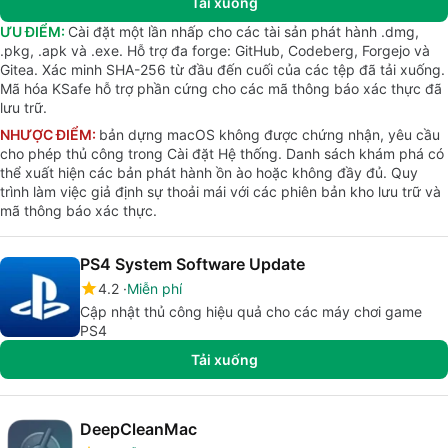
Tải xuống
ƯU ĐIỂM:
Cài đặt một lần nhấp cho các tài sản phát hành .dmg,
.pkg, .apk và .exe. Hỗ trợ đa forge: GitHub, Codeberg, Forgejo và
Gitea. Xác minh SHA-256 từ đầu đến cuối của các tệp đã tải xuống.
Mã hóa KSafe hỗ trợ phần cứng cho các mã thông báo xác thực đã
lưu trữ.
NHƯỢC ĐIỂM:
bản dựng macOS không được chứng nhận, yêu cầu
cho phép thủ công trong Cài đặt Hệ thống. Danh sách khám phá có
thể xuất hiện các bản phát hành ồn ào hoặc không đầy đủ. Quy
trình làm việc giả định sự thoải mái với các phiên bản kho lưu trữ và
mã thông báo xác thực.
PS4 System Software Update
4.2
Miễn phí
Cập nhật thủ công hiệu quả cho các máy chơi game
PS4
Tải xuống
DeepCleanMac