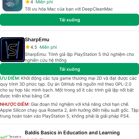
4
Miễn phí
Tối ưu hóa Mac của bạn với DeepCleanMac
Tải xuống
SharpEmu
4.5
Miễn phí
SharpEmu: Trình giả lập PlayStation 5 thử nghiệm cho
nghiên cứu hệ thống
Tải xuống
ƯU ĐIỂM:
Khởi động các tựa game thương mại 2D và đạt được các
quy trình 3D phức tạp. Dự án GitHub mã nguồn mở theo GPL-2.0
cho sự hợp tác minh bạch. Một trong số ít các trình giả lập nổi bật
được triển khai bằng C#.
NHƯỢC ĐIỂM:
Giai đoạn thử nghiệm với khả năng chơi hạn chế.
Apple Silicon chạy qua Rosetta 2, ảnh hưởng đến hiệu suất gốc. Tập
trung hoàn toàn vào PlayStation 5, không phải là giải pháp PS4.
Baldis Basics in Education and Learning